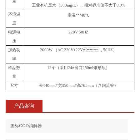
差
工业有机废水（
500mg/L
），相对标准偏不大于
8.0%
~
环境温
室温
40
℃
度
电源电
220V 50HZ
压
加热功
2000W
（
AC 220V
±
22V
，
50HZ
）
率
样品数
12
个（采用
24#
磨口
250ml
锥形瓶）
量
尺寸
长
440mm*
宽
350mm*
高
765mm
（含回流管）
产品咨询