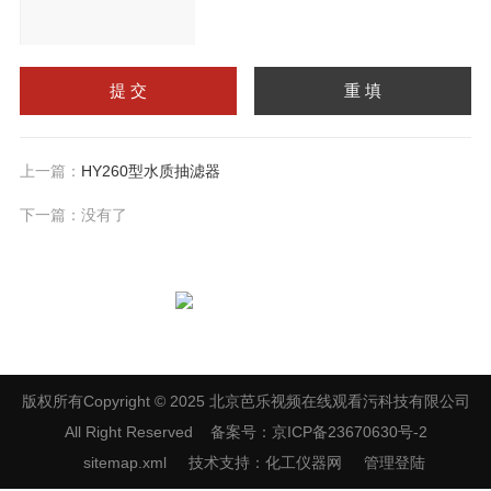
请输入计算结果（填写阿
拉伯数字），如：三加四
上一篇：
HY260型水质抽滤器
=7
下一篇：没有了
扫一扫，关注芭乐视频在线观看污
版权所有Copyright © 2025 北京芭乐视频在线观看污科技有限公司
All Right Reserved
备案号：京ICP备23670630号-2
sitemap.xml
技术支持：
化工仪器网
管理登陆