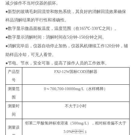
减少操作不当对仪器的损坏。
●新型的玻璃毛刺回流管和散热系统，其良好的消解回流效果确保
样品消解结果的平行性和准确性。
●数字显示微晶面板温度，温度范围（在
℃
℃之间）。
165
-330
●数字显示消解时间：消解时间在
分钟
分钟之间。
5
-150
●消解完毕后，仪器自动停止加热，仪器风机继续工作
分钟，辅
120
助样品冷却，可无人看管。
●节电、节水，安全可靠，提高了操作人员的工作效率。
产品型
FXJ-12W
国标
COD
消解器
号
测量范
0
～
700,700-10000mg/L
（水样稀释）
围
测量时
不大于
2
小时
间
邻苯二甲酸氢钾标准溶液（
500mg/L
），相对标准偏不大于
测量误
5.0%
；